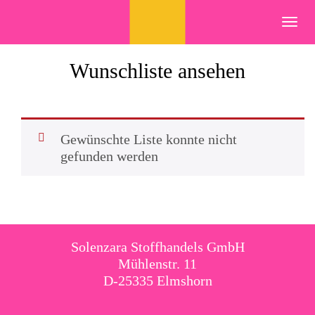
Skip
to
Toggl
content
navig
Wunschliste ansehen
Gewünschte Liste konnte nicht
gefunden werden
Solenzara Stoffhandels GmbH
Mühlenstr. 11
D-25335 Elmshorn