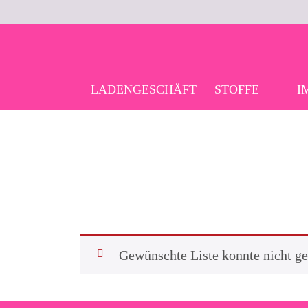
Skip
to
content
LADENGESCHÄFT
STOFFE
I
Gewünschte Liste konnte nicht g